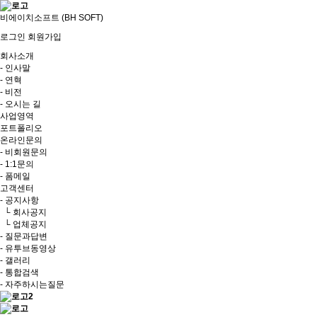
비에이치소프트 (BH SOFT)
로그인
회원가입
회사소개
- 인사말
- 연혁
- 비전
- 오시는 길
사업영역
포트폴리오
온라인문의
- 비회원문의
- 1:1문의
- 폼메일
고객센터
- 공지사항
└ 회사공지
└ 업체공지
- 질문과답변
- 유투브동영상
- 갤러리
- 통합검색
- 자주하시는질문