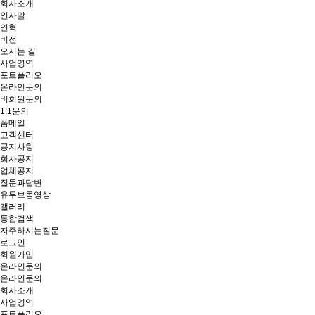
회사소개
인사말
연혁
비전
오시는 길
사업영역
포트폴리오
온라인문의
비회원문의
1:1문의
폼메일
고객센터
공지사항
회사공지
업체공지
질문과답변
유투브동영상
갤러리
통합검색
자주하시는질문
로그인
회원가입
온라인문의
온라인문의
회사소개
사업영역
포트폴리오